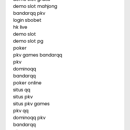
demo slot mahjong
bandarqq pkv
login sbobet
hk live
demo slot
demo slot pg
poker
pkv games bandarqq
pkv
dominoqq
bandarqq
poker online
situs qq
situs pkv
situs pkv games
pkv qq
dominoqq pkv
bandarqq