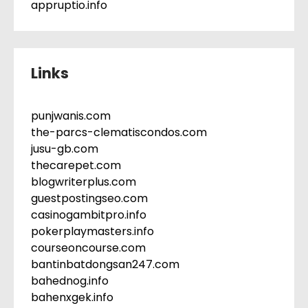
appruptio.info
Links
punjwanis.com
the-parcs-clematiscondos.com
jusu-gb.com
thecarepet.com
blogwriterplus.com
guestpostingseo.com
casinogambitpro.info
pokerplaymasters.info
courseoncourse.com
bantinbatdongsan247.com
bahednog.info
bahenxgek.info