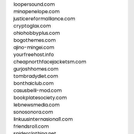
loopersound.com
minapenelope.com
justicereformalliance.com
cryptoglax.com
ohiohobbyplus.com
bogothemes.com
ajino-mingei.com
yourfreehost.info
cheapnorthfacejacketsm.com
gurjoshhomes.com
tombradydiet.com
bonthaiclub.com
casusbelli-mod.com
bookplatesociety.com
lebnewsmedia.com
sonosonora.com
linkuusinternasional1.com
friendsroll.com
spiderclothing.net