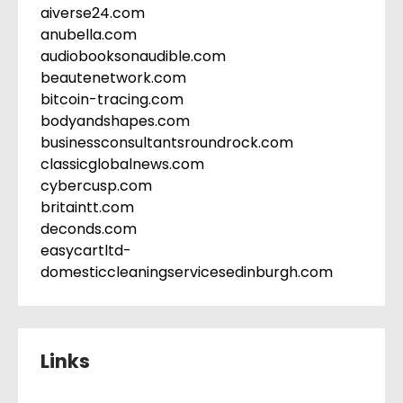
aiverse24.com
anubella.com
audiobooksonaudible.com
beautenetwork.com
bitcoin-tracing.com
bodyandshapes.com
businessconsultantsroundrock.com
classicglobalnews.com
cybercusp.com
britaintt.com
deconds.com
easycartltd-
domesticcleaningservicesedinburgh.com
Links