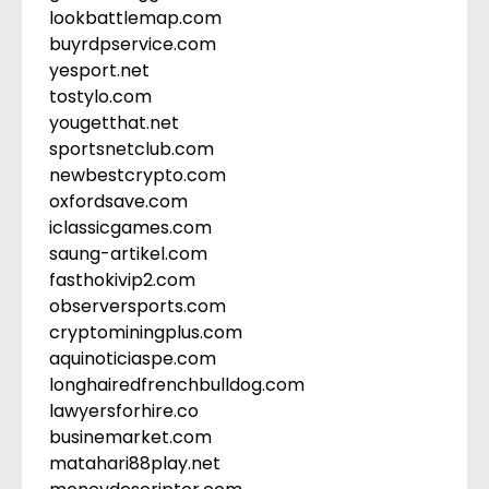
lookbattlemap.com
buyrdpservice.com
yesport.net
tostylo.com
yougetthat.net
sportsnetclub.com
newbestcrypto.com
oxfordsave.com
iclassicgames.com
saung-artikel.com
fasthokivip2.com
observersports.com
cryptominingplus.com
aquinoticiaspe.com
longhairedfrenchbulldog.com
lawyersforhire.co
businemarket.com
matahari88play.net