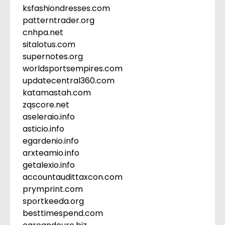
ksfashiondresses.com
patterntrader.org
cnhpa.net
sitalotus.com
supernotes.org
worldsportsempires.com
updatecentral360.com
katamastah.com
zqscore.net
aseleraio.info
asticio.info
egardenio.info
arxteamio.info
getalexio.info
accountaudittaxcon.com
prymprint.com
sportkeeda.org
besttimespend.com