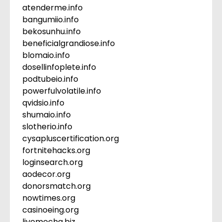
atenderme.info
bangumiio.info
bekosunhu.info
beneficialgrandiose.info
blomaio.info
dosellinfoplete.info
podtubeio.info
powerfulvolatile.info
qvidsio.info
shumaio.info
slotherio.info
cysapluscertification.org
fortnitehacks.org
loginsearch.org
aodecor.org
donorsmatch.org
nowtimes.org
casinoeing.org
livemocha.biz