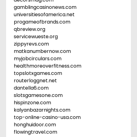
gamblingcasinonews.com
universitiesofamerica.net
progameofbrands.com
qbreview.org
servicewueste.org
zippyrevs.com
matkanumbernow.com
myjobcirculars.com
healthmoreoverfitness.com
topslotxgames.com
routerloggnet.net
dantella6.com
slotsgamesone.com
hispinzone.com
kalyanbazarnights.com
top-online-casino-usa.com
honghuidoor.com
flowingtravel.com