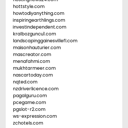
hottstyle.com
howtodiyanything.com
inspiringearthlings.com
investindependent.com
kralbozguncu1.com
landscapinggainesvillefl.com
maisonhauturier.com
mascreator.com
menafahmi.com
mukhtarmeer.com
nascartoday.com
nqted.com
nzdriverlicence.com
pagalguru.com
pcegame.com
pgslot-r2.com
ws-expression.com
zchotels.com