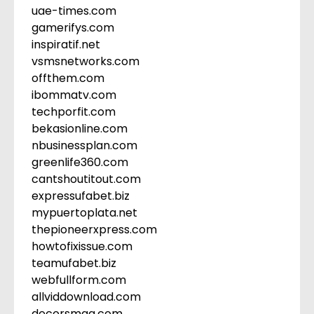
uae-times.com
gamerifys.com
inspiratif.net
vsmsnetworks.com
offthem.com
ibommatv.com
techporfit.com
bekasionline.com
nbusinessplan.com
greenlife360.com
cantshoutitout.com
expressufabet.biz
mypuertoplata.net
thepioneerxpress.com
howtofixissue.com
teamufabet.biz
webfullform.com
allviddownload.com
decorsmag.com