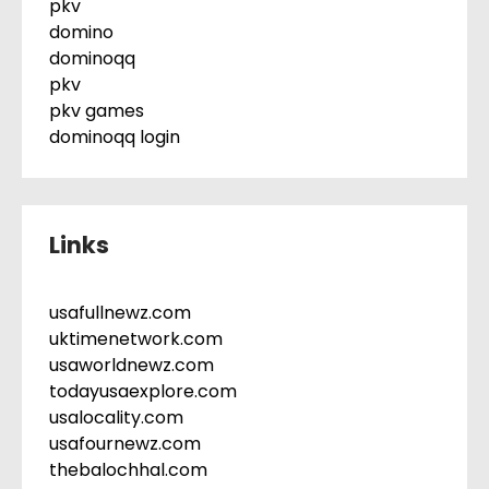
pkv
domino
dominoqq
pkv
pkv games
dominoqq login
Links
usafullnewz.com
uktimenetwork.com
usaworldnewz.com
todayusaexplore.com
usalocality.com
usafournewz.com
thebalochhal.com