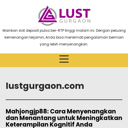
Skip
to
content
Mainkan slot deposit pulsa ber-RTP tinggi malam ini. Dengan peluang
kemenangan terjamin, Anda bisa menikmati pengalaman bermain
yang lebih menyenangkan.
lustgurgaon.com
Mahjongjp88: Cara Menyenangkan
dan Menantang untuk Meningkatkan
Keterampilan Kognitif Anda