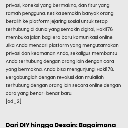
privasi, koneksi yang bermakna, dan fitur yang
ramah pengguna. Ketika semakin banyak orang
beralih ke platform jejaring sosial untuk tetap
terhubung di dunia yang semakin digital, Hoki178
membuka jalan bagi era baru komunikasi online.
Jika Anda mencari platform yang mengutamakan
privasi dan keamanan Anda, sekaligus membantu
Anda terhubung dengan orang lain dengan cara
yang bermakna, Anda bisa mengunjungi Hoki178.
Bergabunglah dengan revolusi dan mulailah
terhubung dengan orang lain secara online dengan
cara yang benar-benar baru.
[ad_2]
Dari DIY hingga Desain: Bagaimana