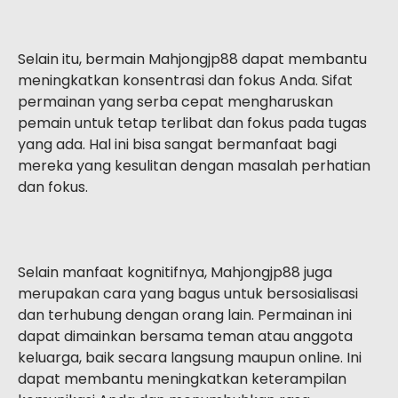
Selain itu, bermain Mahjongjp88 dapat membantu
meningkatkan konsentrasi dan fokus Anda. Sifat
permainan yang serba cepat mengharuskan
pemain untuk tetap terlibat dan fokus pada tugas
yang ada. Hal ini bisa sangat bermanfaat bagi
mereka yang kesulitan dengan masalah perhatian
dan fokus.
Selain manfaat kognitifnya, Mahjongjp88 juga
merupakan cara yang bagus untuk bersosialisasi
dan terhubung dengan orang lain. Permainan ini
dapat dimainkan bersama teman atau anggota
keluarga, baik secara langsung maupun online. Ini
dapat membantu meningkatkan keterampilan