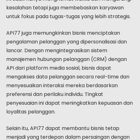
kesalahan tetapi juga membebaskan karyawan
untuk fokus pada tugas-tugas yang lebih strategis.
API77 juga memungkinkan bisnis menciptakan
pengalaman pelanggan yang dipersonalisasi dan
lancar. Dengan mengintegrasikan sistem
manajemen hubungan pelanggan (CRM) dengan
API dari platform media sosial, bisnis dapat
mengakses data pelanggan secara real-time dan
menyesuaikan interaksi mereka berdasarkan
preferensi dan perilaku individu. Tingkat
penyesuaian ini dapat meningkatkan kepuasan dan
loyalitas pelanggan.
Selain itu, API77 dapat membantu bisnis tetap
menjadi yang terdepan dalam persaingan dengan