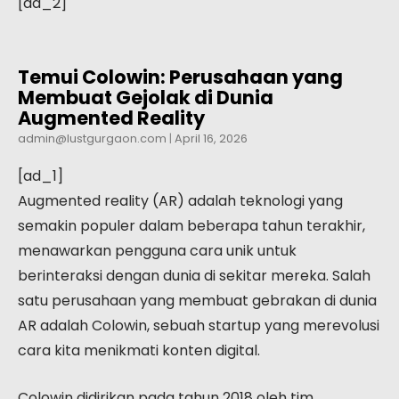
[ad_2]
Temui Colowin: Perusahaan yang
Membuat Gejolak di Dunia
Augmented Reality
admin@lustgurgaon.com
|
April 16, 2026
[ad_1]
Augmented reality (AR) adalah teknologi yang
semakin populer dalam beberapa tahun terakhir,
menawarkan pengguna cara unik untuk
berinteraksi dengan dunia di sekitar mereka. Salah
satu perusahaan yang membuat gebrakan di dunia
AR adalah Colowin, sebuah startup yang merevolusi
cara kita menikmati konten digital.
Colowin didirikan pada tahun 2018 oleh tim