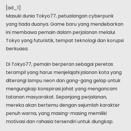
[ad_1]
Masuki dunia Tokyo77, petualangan cyberpunk
yang tiada duanya. Game baru yang mendebarkan
ini membawa pemain dalam perjalanan melalui
Tokyo yang futuristik, tempat teknologi dan korupsi
berkuasa.
Di Tokyo77, pemain berperan sebagai peretas
terampil yang harus menjelajahi jalanan kota yang
diterangi lampu neon dan gang-gang gelap untuk
mengungkap konspirasi jahat yang mengancam
tatanan masyarakat. Sepanjang perjalanan,
mereka akan bertemu dengan sejumlah karakter
penuh warna, yang masing-masing memiliki
motivasi dan rahasia tersendiri untuk diungkap.