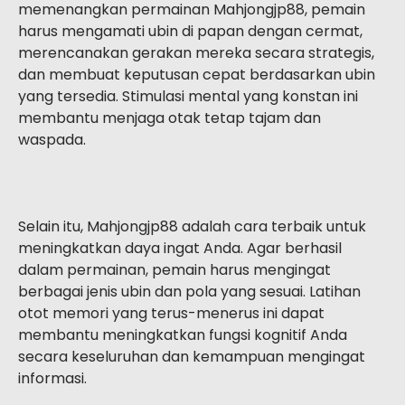
memenangkan permainan Mahjongjp88, pemain
harus mengamati ubin di papan dengan cermat,
merencanakan gerakan mereka secara strategis,
dan membuat keputusan cepat berdasarkan ubin
yang tersedia. Stimulasi mental yang konstan ini
membantu menjaga otak tetap tajam dan
waspada.
Selain itu, Mahjongjp88 adalah cara terbaik untuk
meningkatkan daya ingat Anda. Agar berhasil
dalam permainan, pemain harus mengingat
berbagai jenis ubin dan pola yang sesuai. Latihan
otot memori yang terus-menerus ini dapat
membantu meningkatkan fungsi kognitif Anda
secara keseluruhan dan kemampuan mengingat
informasi.