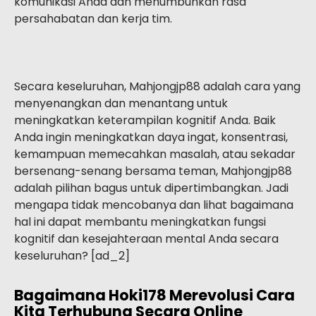
komunikasi Anda dan menumbuhkan rasa
persahabatan dan kerja tim.
Secara keseluruhan, Mahjongjp88 adalah cara yang
menyenangkan dan menantang untuk
meningkatkan keterampilan kognitif Anda. Baik
Anda ingin meningkatkan daya ingat, konsentrasi,
kemampuan memecahkan masalah, atau sekadar
bersenang-senang bersama teman, Mahjongjp88
adalah pilihan bagus untuk dipertimbangkan. Jadi
mengapa tidak mencobanya dan lihat bagaimana
hal ini dapat membantu meningkatkan fungsi
kognitif dan kesejahteraan mental Anda secara
keseluruhan? [ad_2]
Bagaimana Hoki178 Merevolusi Cara
Kita Terhubung Secara Online