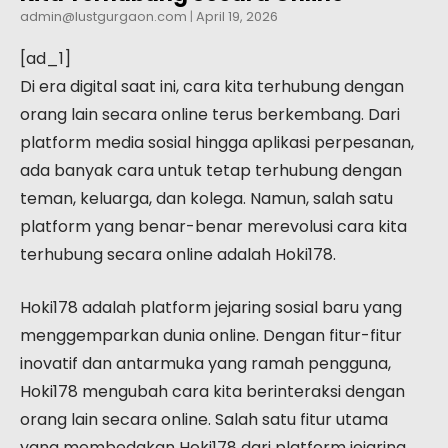
admin@lustgurgaon.com
|
April 19, 2026
[ad_1]
Di era digital saat ini, cara kita terhubung dengan
orang lain secara online terus berkembang. Dari
platform media sosial hingga aplikasi perpesanan,
ada banyak cara untuk tetap terhubung dengan
teman, keluarga, dan kolega. Namun, salah satu
platform yang benar-benar merevolusi cara kita
terhubung secara online adalah Hoki178.
Hoki178 adalah platform jejaring sosial baru yang
menggemparkan dunia online. Dengan fitur-fitur
inovatif dan antarmuka yang ramah pengguna,
Hoki178 mengubah cara kita berinteraksi dengan
orang lain secara online. Salah satu fitur utama
yang membedakan Hoki178 dari platform jejaring