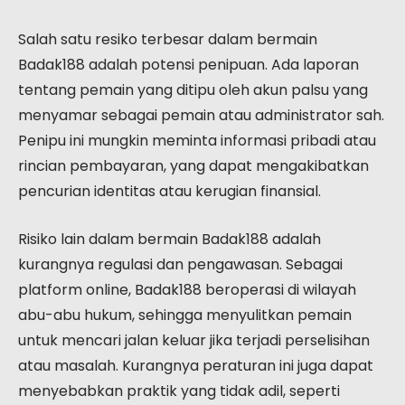
Salah satu resiko terbesar dalam bermain
Badak188 adalah potensi penipuan. Ada laporan
tentang pemain yang ditipu oleh akun palsu yang
menyamar sebagai pemain atau administrator sah.
Penipu ini mungkin meminta informasi pribadi atau
rincian pembayaran, yang dapat mengakibatkan
pencurian identitas atau kerugian finansial.
Risiko lain dalam bermain Badak188 adalah
kurangnya regulasi dan pengawasan. Sebagai
platform online, Badak188 beroperasi di wilayah
abu-abu hukum, sehingga menyulitkan pemain
untuk mencari jalan keluar jika terjadi perselisihan
atau masalah. Kurangnya peraturan ini juga dapat
menyebabkan praktik yang tidak adil, seperti