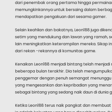
dari penembak orang pertama hingga permainan st
memungkinkannya untuk bersaing dalam berbag
mendapatkan pengakuan dari sesama gamer.
Selain keahlian dan bakatnya, Leon188 juga dikena
setim yang mendukung dan lawan yang ramah, 
lain meningkatkan keterampilan mereka. Sikap
dari rekan -rekannya di komunitas game.
Kenaikan Leon188 menjadi bintang telah menjadi
beberapa bulan terakhir. Dia telah mengumpulkan
penggemar dengan penuh semangat menunggu a
yang mengesankan dan kepribadian yang menar
sebagai bintang yang sedang naik daun di dunia 
Ketika Leon188 terus naik pangkat dan membuat n