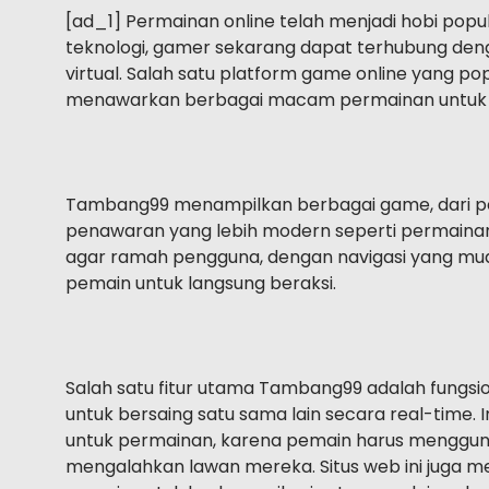
[ad_1] Permainan online telah menjadi hobi popu
teknologi, gamer sekarang dapat terhubung denga
virtual. Salah satu platform game online yang p
menawarkan berbagai macam permainan untuk d
Tambang99 menampilkan berbagai game, dari per
penawaran yang lebih modern seperti permainan
agar ramah pengguna, dengan navigasi yang m
pemain untuk langsung beraksi.
Salah satu fitur utama Tambang99 adalah fungs
untuk bersaing satu sama lain secara real-time
untuk permainan, karena pemain harus menggun
mengalahkan lawan mereka. Situs web ini juga 