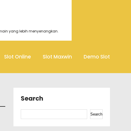
rmain yang lebih menyenangkan.
Slot Online
Slot Maxwin
Demo Slot
Search
Search