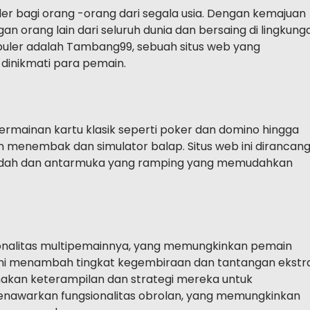
ler bagi orang -orang dari segala usia. Dengan kemajuan
n orang lain dari seluruh dunia dan bersaing di lingkung
opuler adalah Tambang99, sebuah situs web yang
inikmati para pemain.
mainan kartu klasik seperti poker dan domino hingga
 menembak dan simulator balap. Situs web ini dirancan
udah dan antarmuka yang ramping yang memudahkan
ionalitas multipemainnya, yang memungkinkan pemain
. Ini menambah tingkat kegembiraan dan tantangan ekstr
akan keterampilan dan strategi mereka untuk
menawarkan fungsionalitas obrolan, yang memungkinkan