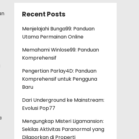
Recent Posts
an
Menjelajahi Bunga99: Panduan
Utama Permainan Online
Memahami Winlose99: Panduan
Komprehensif
g
Pengertian Parlay4D: Panduan
Komprehensif untuk Pengguna
Baru
Dari Underground ke Mainstream:
Evolusi Pop77
a
Mengungkap Misteri Ligamansion:
Sekilas Aktivitas Paranormal yang
Dilaporkan di Properti