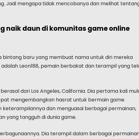
ng. Jadi mengapa tidak mencobanya dan melihat tentan
g naik daun di komunitas game online
ada bintang baru yang membuat nama untuk diri mereka
un adalah Leon188, pemain berbakat dan terampil yang tel
erasal dari Los Angeles, California. Dia pertama kali mul
 cepat mengembangkan hasrat untuk bermain game
ah keterampilannya dan menguasai berbagai permainan,
an yang tangguh di dunia game.
serbagunaannya. Dia terampil dalam berbagai permainan