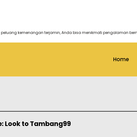
ngan peluang kemenangan terjamin, Anda bisa menikmati pengalaman be
Home
e: Look to Tambang99