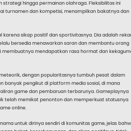
rategi hingga permainan olahraga. Fleksibilitas ini
ai turnamen dan kompetisi, menampilkan bakatnya dan
l karena sikap positif dan sportivitasnya. Dia adalah reka
selalu bersedia menawarkan saran dan membantu orang
 ini membuatnya mendapatkan rasa hormat dan kekagu
 meteorik, dengan popularitasnya tumbuh pesat dalam
 banyak pengikut di platform media sosial, di mana
liran game dan pembaruan terbarunya. Gameplaynya
ik telah memikat penonton dan memperkuat statusnya
game online.
ama untuk dirinya sendiri di komunitas game, jelas bah