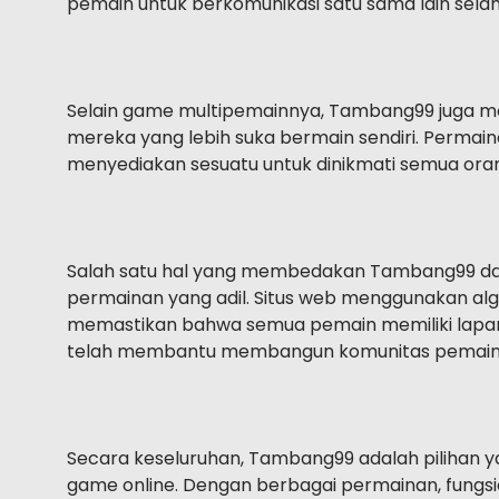
pemain untuk berkomunikasi satu sama lain sel
Selain game multipemainnya, Tambang99 juga m
mereka yang lebih suka bermain sendiri. Permain
menyediakan sesuatu untuk dinikmati semua ora
Salah satu hal yang membedakan Tambang99 dari
permainan yang adil. Situs web menggunakan a
memastikan bahwa semua pemain memiliki lapang
telah membantu membangun komunitas pemain yan
Secara keseluruhan, Tambang99 adalah pilihan ya
game online. Dengan berbagai permainan, fungsio