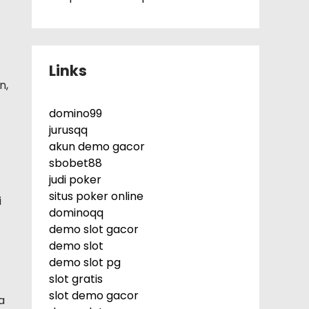
Links
n,
domino99
jurusqq
akun demo gacor
sbobet88
judi poker
situs poker online
i
dominoqq
demo slot gacor
demo slot
demo slot pg
slot gratis
slot demo gacor
a