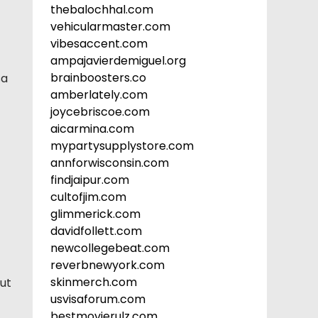
thebalochhal.com
vehicularmaster.com
vibesaccent.com
ampajavierdemiguel.org
brainboosters.co
sa
amberlately.com
joycebriscoe.com
aicarmina.com
mypartysupplystore.com
annforwisconsin.com
findjaipur.com
cultofjim.com
glimmerick.com
davidfollett.com
newcollegebeat.com
reverbnewyork.com
skinmerch.com
ut
usvisaforum.com
bestmovierulz.com